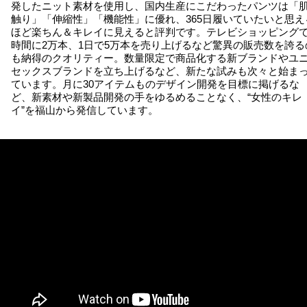
発したニット素材を使用し、国内生産にこだわったパンツは「
触り」「伸縮性」「機能性」に優れ、365日履いていたいと思え
ほど楽ちん＆キレイに見えると評判です。テレビショッピングで
時間に2万本、1日で5万本を売り上げるなど驚異の販売数を誇る
も納得のクオリティー。数量限定で商品化する新ブランドやユ
セックスブランドを立ち上げるなど、新たな試みも次々と始ま
ています。月に30アイテムものデザイン開発を目標に掲げるな
ど、新素材や新製品開発の手をゆるめることなく、“女性のキレ
イ”を福山から発信しています。