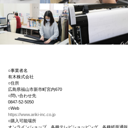
○事業者名
有木株式会社
○住所
広島県福山市新市町宮内670
○問い合わせ先
0847-52-5050
○Web
https://www.ariki-inc.co.jp
○購入可能場所
オンラインショップ、各種テレビショッピング、各種紙面通販