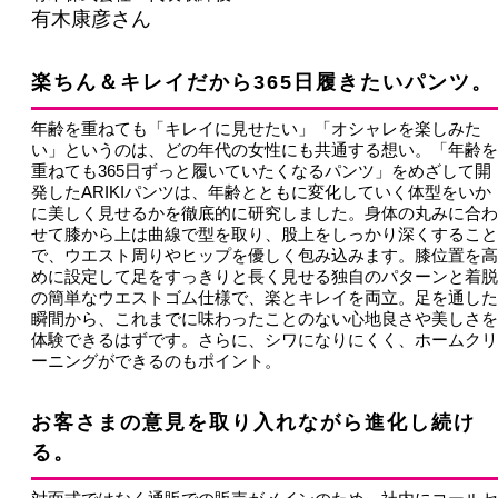
有木康彦さん
楽ちん＆キレイだから365日履きたいパンツ。
年齢を重ねても「キレイに見せたい」「オシャレを楽しみた
い」というのは、どの年代の女性にも共通する想い。「年齢を
重ねても365日ずっと履いていたくなるパンツ」をめざして開
発したARIKIパンツは、年齢とともに変化していく体型をいか
に美しく見せるかを徹底的に研究しました。身体の丸みに合わ
せて膝から上は曲線で型を取り、股上をしっかり深くすること
で、ウエスト周りやヒップを優しく包み込みます。膝位置を高
めに設定して足をすっきりと長く見せる独自のパターンと着脱
の簡単なウエストゴム仕様で、楽とキレイを両立。足を通した
瞬間から、これまでに味わったことのない心地良さや美しさを
体験できるはずです。さらに、シワになりにくく、ホームクリ
ーニングができるのもポイント。
お客さまの意見を取り入れながら進化し続け
る。