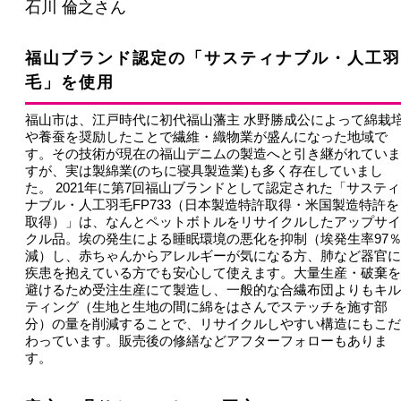
石川 倫之さん
福山ブランド認定の「サスティナブル・人工羽
毛」を使用
福山市は、江戸時代に初代福山藩主 水野勝成公によって綿栽
や養蚕を奨励したことで繊維・織物業が盛んになった地域で
す。その技術が現在の福山デニムの製造へと引き継がれていま
すが、実は製綿業(のちに寝具製造業)も多く存在していまし
た。 2021年に第7回福山ブランドとして認定された「サスティ
ナブル・人工羽毛FP733（日本製造特許取得・米国製造特許を
取得）」は、なんとペットボトルをリサイクルしたアップサイ
クル品。埃の発生による睡眠環境の悪化を抑制（埃発生率97
減）し、赤ちゃんからアレルギーが気になる方、肺など器官に
疾患を抱えている方でも安心して使えます。大量生産・破棄を
避けるため受注生産にて製造し、一般的な合繊布団よりもキル
ティング（生地と生地の間に綿をはさんでステッチを施す部
分）の量を削減することで、リサイクルしやすい構造にもこだ
わっています。販売後の修繕などアフターフォローもありま
す。