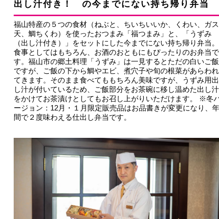
出し汁付き！ の今までにない持ち帰り弁当
福山特産の５つの食材（ねぶと、ちいちいいか、くわい、ガス
天、鯛ちくわ）を使ったおつまみ「福つまみ」と、「うずみ
（出し汁付き）」をセットにした今までにない持ち帰り弁当。
食事としてはもちろん、お酒のおともにもぴったりのお弁当で
す。福山市の郷土料理「うずみ」は一見するとただの白いご飯
ですが、ご飯の下から鯛やエビ、煮穴子や旬の根菜があらわれ
てきます。そのまま食べてももちろん美味ですが、うずみ用出
し汁が付いているため、ご飯部分をお茶碗に移し温めた出し汁
をかけてお茶漬けとしてもお召し上がりいただけます。 ※冬
ージョン：12月・１月限定販売品はお品書きが変更になり、
間で２度味わえる仕出し弁当です。