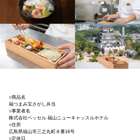
○商品名
福つまみ宝さがし弁当
○事業者名
株式会社ベッセル 福山ニューキャッスルホテル
○住所
広島県福山市三之丸町８番16号
○定休日