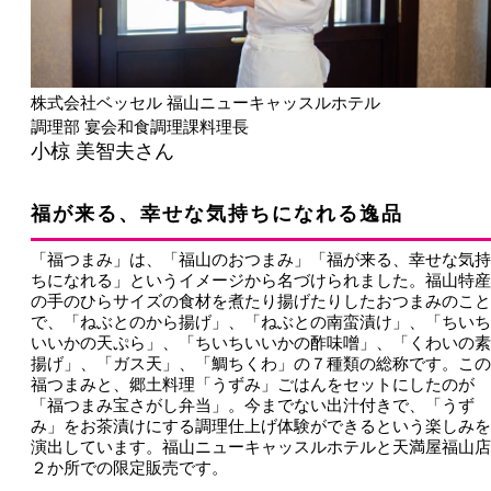
株式会社ベッセル 福山ニューキャッスルホテル
調理部 宴会和食調理課料理長
小椋 美智夫さん
福が来る、幸せな気持ちになれる逸品
「福つまみ」は、「福山のおつまみ」「福が来る、幸せな気持
ちになれる」というイメージから名づけられました。福山特産
の手のひらサイズの食材を煮たり揚げたりしたおつまみのこと
で、「ねぶとのから揚げ」、「ねぶとの南蛮漬け」、「ちいち
いいかの天ぷら」、「ちいちいいかの酢味噌」、「くわいの素
揚げ」、「ガス天」、「鯛ちくわ」の７種類の総称です。この
福つまみと、郷土料理「うずみ」ごはんをセットにしたのが
「福つまみ宝さがし弁当」。今までない出汁付きで、「うず
み」をお茶漬けにする調理仕上げ体験ができるという楽しみを
演出しています。福山ニューキャッスルホテルと天満屋福山店
２か所での限定販売です。