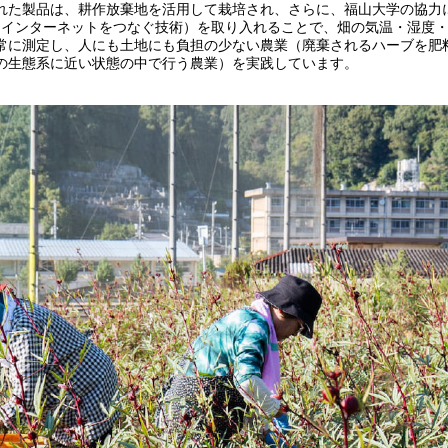
れた製品は、耕作放棄地を活用して栽培され、さらに、福山大学の協力
ノとインターネットをつなぐ技術）を取り入れることで、畑の気温・湿度
常に測定し、人にも土地にも負担の少ない農業（廃棄されるハーブを肥
の生態系に近い状態の中で行う農業）を実践しています。