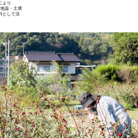
により
・地温・土壌
料として活