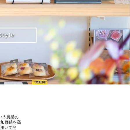
yle
いう農業の
付加価値を高
を用いて開