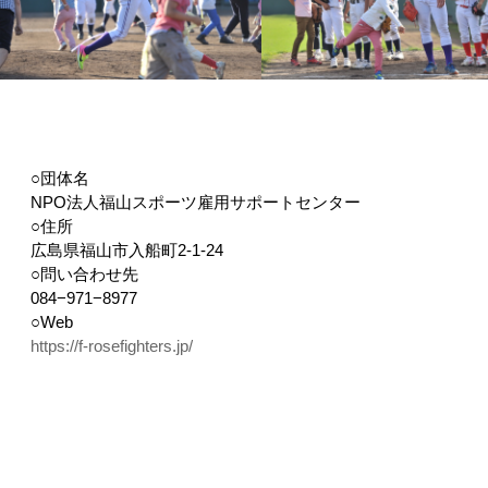
○団体名
NPO法人福山スポーツ雇用サポートセンター
○住所
広島県福山市入船町2-1-24
○問い合わせ先
084−971−8977
○Web
https://f-rosefighters.jp/