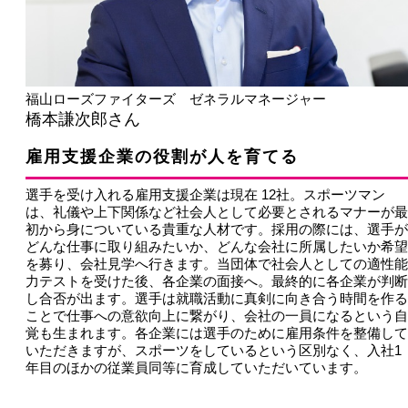
福山ローズファイターズ ゼネラルマネージャー
橋本謙次郎さん
雇用支援企業の役割が人を育てる
選手を受け入れる雇用支援企業は現在 12社。スポーツマン
は、礼儀や上下関係など社会人として必要とされるマナーが最
初から身についている貴重な人材です。採用の際には、選手が
どんな仕事に取り組みたいか、どんな会社に所属したいか希望
を募り、会社見学へ行きます。当団体で社会人としての適性能
力テストを受けた後、各企業の面接へ。最終的に各企業が判断
し合否が出ます。選手は就職活動に真剣に向き合う時間を作る
ことで仕事への意欲向上に繋がり、会社の一員になるという自
覚も生まれます。各企業には選手のために雇用条件を整備して
いただきますが、スポーツをしているという区別なく、入社1
年目のほかの従業員同等に育成していただいています。