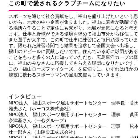
この町で愛されるクラブチームになりたい
スポーツを通じて社会貢献をし、福山を盛り上げたいという思
いから、地元の中小企業が集りました。福山に若者が活躍でき
る場所を作ることで定住にも繋がり、地域が元気になると考え
ます。仕事と野球ができる環境を求めて福山市外から移住して
きた選手が大半で、この町で仕事に練習にと毎日頑張っていま
す。限られた練習時間でも結果を追求して全国大会へ出場し、
福山のアピールに貢献したいです。住んでいる町に球団がある
ことをもっと多くの人に知っていただき、広島東洋カープの様
に、福山のみなさんに応援してもらえる球団になりたいです。
この「福山ローズファイターズ」を皮切りに、いずれはほかの
競技に携わるスポーツマンの雇用支援もしていきます。
インタビュー
NPO法人 福山スポーツ雇用サポートセンター 理事長 菅
雅夫さん（ホーコス株式会社）
NPO法人 福山スポーツ雇用サポートセンター 理事 眞
奈津基さん（一心グループ）
NPO法人 福山スポーツ雇用サポートセンター 理事 松
壮一郎さん（山陽染工株式会社）
NPO法人 福山スポーツ雇用サポートセンター 理事 小