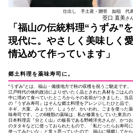
仕出し 手土産・贈答 如稲 代
茭口 直美
さ
「福山の伝統料理“うずみ”
現代に。やさしく美味しく
情込めて作っています」
郷土料理を薬味寿司に。
“うずみ”とは、福山・備後地方で秋の収穫を祝うご馳走です。
江戸時代の倹約政治によりぜいたく品とされた具材をごはんの
中に埋めて食べていたところからその名前がつきました。当店
の『うずみ寿司』はそんな郷土料理をアレンジしたひと品で、
ネギ、大葉、みょうが、しょうが、かいわれ、ごまを使った薬
味寿司です。この6種類の薬味は、私が修業をしていた東京の
日本料理店『分とく山』の板長である野崎洋光さんが、かつお
のタタキなどに使っておられたもので、「私だったらお寿司に
使ってみたいな」と常々思っていたので、福山に帰郷してから