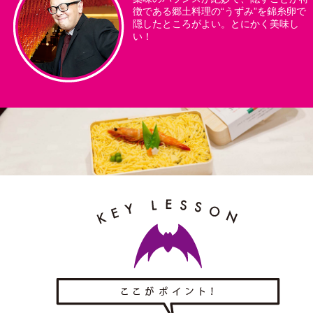
徴である郷土料理の“うずみ”を錦糸卵で
隠したところがよい。とにかく美味し
い！