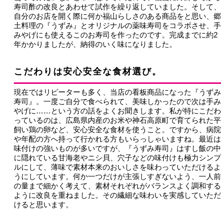
寿司酢の改良とあわせて試作を繰り返していました。そして、
自分のお店を開く際に何か福山らしさのある商品をと思い、郷
土料理の『うずみ』とオリジナルの薬味寿司をコラボさせ、手
みやげにも使えるこのお寿司を作ったのです。完成までに約2
年かかりましたが、納得のいく味になりました。
こだわりは安心安全な食材選び。
現在ではリピーターも多く、当店の看板商品になった『うずみ
寿司』。一度ご自分で食べられて、美味しかったので次は手み
やげに……という方の話をよくお聞きします。私が特にこだわ
っているのは、広島県内産のお米や神石高原町で育てられた平
飼い鶏の卵など、安心安全な食材を使うこと。ですから、病院
や年配の方へ持って行かれる方もいらっしゃいますね。最近は
味付けの強いものが多いですが、『うずみ寿司』はすし飯の中
に隠れている甘海老やニシ貝、穴子などの味付けも極力シンプ
ルにして、薄味で素材本来のおいしさを味わっていただけるよ
うにしています。何か一つだけが主張しすぎないよう、一人前
の量まで細かく考えて、素材それぞれがバランスよく調和する
ように改良を重ねました。その繊細な味わいを実感していただ
けると思います。