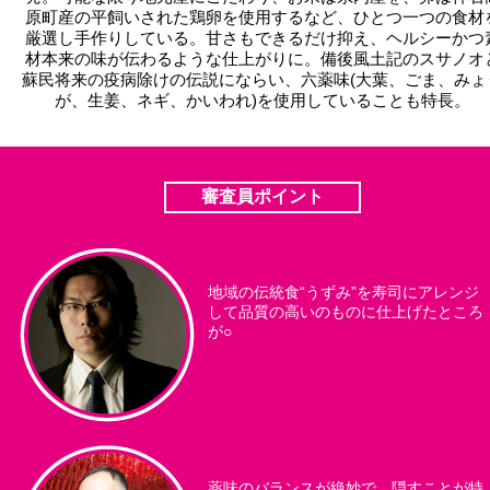
原町産の平飼いされた鶏卵を使用するなど、ひとつ一つの食材
厳選し手作りしている。甘さもできるだけ抑え、ヘルシーかつ
材本来の味が伝わるような仕上がりに。備後風土記のスサノオ
蘇民将来の疫病除けの伝説にならい、六薬味(大葉、ごま、みょ
が、生姜、ネギ、かいわれ)を使用していることも特長。
審査員ポイント
地域の伝統食“うずみ”を寿司にアレンジ
して品質の高いのものに仕上げたところ
が○
薬味のバランスが絶妙で、隠すことが特