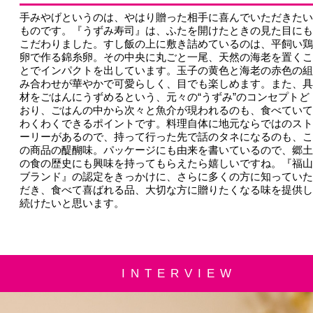
手みやげというのは、やはり贈った相手に喜んでいただきたい
ものです。『うずみ寿司』は、ふたを開けたときの見た目にも
こだわりました。すし飯の上に敷き詰めているのは、平飼い鶏
卵で作る錦糸卵。その中央に丸ごと一尾、天然の海老を置くこ
とでインパクトを出しています。玉子の黄色と海老の赤色の組
み合わせが華やかで可愛らしく、目でも楽しめます。また、具
材をごはんにうずめるという、元々の“うずみ”のコンセプトど
おり、ごはんの中から次々と魚介が現われるのも、食べていて
わくわくできるポイントです。料理自体に地元ならではのスト
ーリーがあるので、持って行った先で話のタネになるのも、こ
の商品の醍醐味。パッケージにも由来を書いているので、郷土
の食の歴史にも興味を持ってもらえたら嬉しいですね。『福山
ブランド』の認定をきっかけに、さらに多くの方に知っていた
だき、食べて喜ばれる品、大切な方に贈りたくなる味を提供し
続けたいと思います。
INTERVIEW