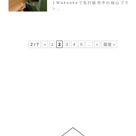
トMakuakeで先行販売中の福山ブラ
ン…
2 / 7
«
1
2
3
4
5
...
»
最後 »