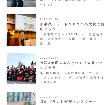
山ブランド認定事業者を取材し、プロモ
ーション…
2022.03.08
新事業アワード２０２１の大賞に福
山ブラン…
「新事業アワード2021」は、備後地域
商工会議所管内（笠岡・井原・尾道・三
原・府…
2022.03.03
令和3年度ふるさとづくり大賞でク
シノテラ…
第6回福山ブランドに登録されている
「クシノテラス」が、総務省が主催する
令和3年度…
2022.02.15
福山ブランドデザインアワード