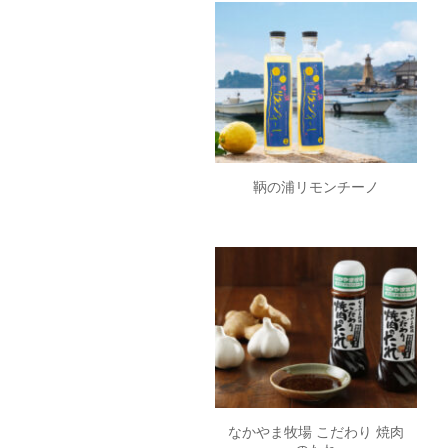
鞆の浦リモンチーノ
なかやま牧場 こだわり 焼肉